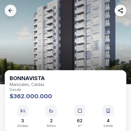
BONNAVISTA
Manizales, Caldas
Desde
$362.000.000
3
2
62
4
Alcobas
Baños
m²
Estrato