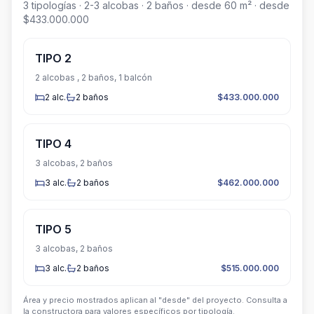
3
tipologías
· 2-3 alcobas
· 2 baños
· desde 60 m²
· desde
$433.000.000
TIPO 2
2 alcobas , 2 baños, 1 balcón
2
alc.
2
baños
$433.000.000
TIPO 4
3 alcobas, 2 baños
3
alc.
2
baños
$462.000.000
TIPO 5
3 alcobas, 2 baños
3
alc.
2
baños
$515.000.000
Área y precio mostrados aplican al "desde" del proyecto. Consulta a
la constructora para valores específicos por tipología.