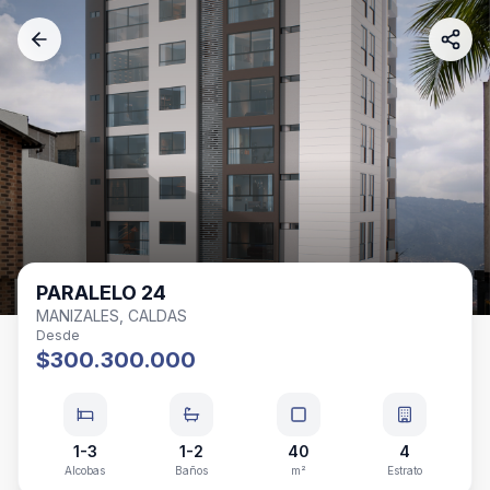
PARALELO 24
MANIZALES, CALDAS
Desde
$300.300.000
1-3
1-2
40
4
Alcobas
Baños
m²
Estrato