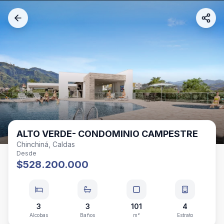
ALTO VERDE- CONDOMINIO CAMPESTRE
Chinchiná, Caldas
Desde
$528.200.000
3
3
101
4
Alcobas
Baños
m²
Estrato