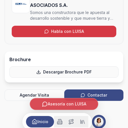
ASOCIADOS S.A.
Somos una constructora que le apuesta al
desarrollo sostenible y que mueve tierra y
cielo para crear o transformar espacios, de
forma amigable con el medio ambiente
Habla con LUISA
Brochure
Descargar Brochure PDF
Agendar Visita
Contactar
Asesoría con LUISA
Inicio