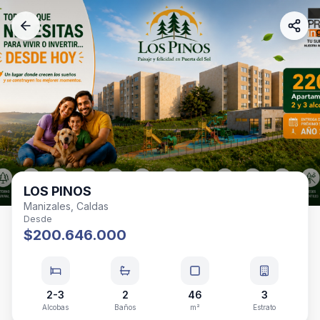
LOS PINOS
Manizales, Caldas
Desde
$200.646.000
2-3
2
46
3
Alcobas
Baños
m²
Estrato