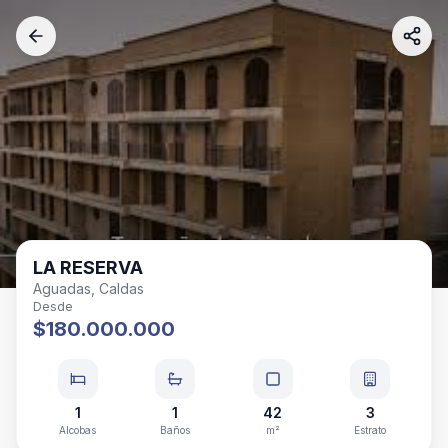
LA RESERVA
Aguadas, Caldas
Desde
$180.000.000
1
1
42
3
Alcobas
Baños
m²
Estrato