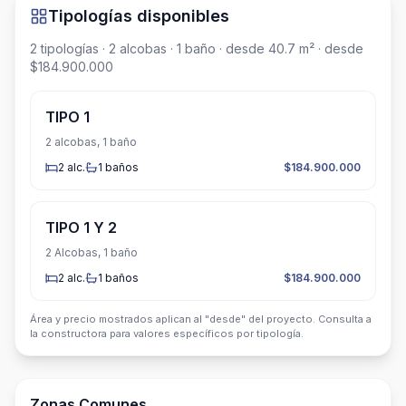
Tipologías disponibles
2
tipologías
· 2 alcobas
· 1 baño
· desde 40.7 m²
· desde
$184.900.000
TIPO 1
2 alcobas, 1 baño
2
alc.
1
baños
$184.900.000
TIPO 1 Y 2
2 Alcobas, 1 baño
2
alc.
1
baños
$184.900.000
Área y precio mostrados aplican al "desde" del proyecto. Consulta a
la constructora para valores específicos por tipología.
Zonas Comunes