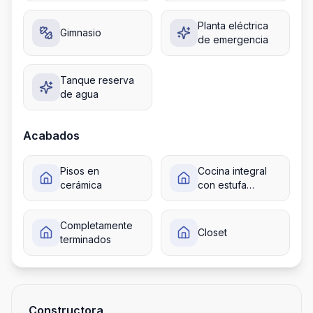
Planta eléctrica
Gimnasio
de emergencia
Tanque reserva
de agua
Acabados
Pisos en
Cocina integral
cerámica
con estufa
empotrada
Completamente
Closet
terminados
Constructora