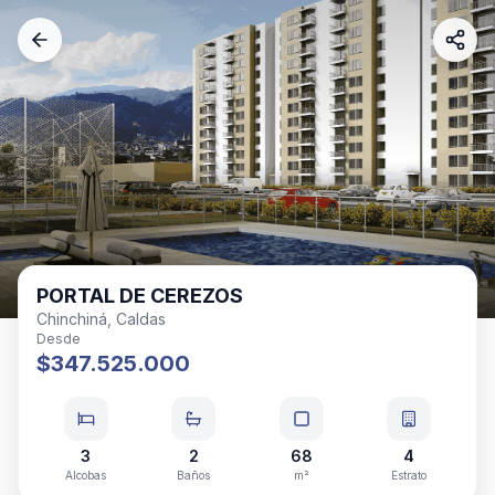
PORTAL DE CEREZOS
Chinchiná, Caldas
Desde
$347.525.000
3
2
68
4
Alcobas
Baños
m²
Estrato