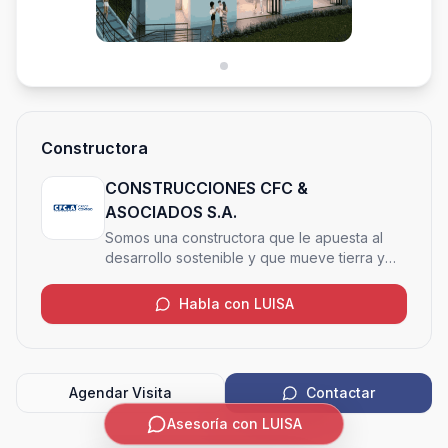
Constructora
CONSTRUCCIONES CFC &
ASOCIADOS S.A.
Somos una constructora que le apuesta al
desarrollo sostenible y que mueve tierra y
cielo para crear o transformar espacios, de
forma amigable con el medio ambiente
Habla con LUISA
Agendar Visita
Contactar
Asesoría con LUISA