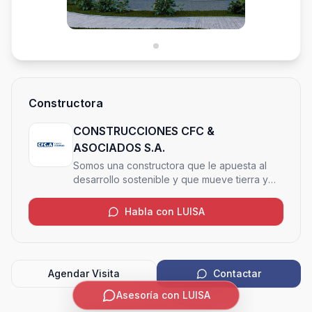
Constructora
CONSTRUCCIONES CFC &
ASOCIADOS S.A.
Somos una constructora que le apuesta al
desarrollo sostenible y que mueve tierra y
cielo para crear o transformar espacios, de
forma amigable con el medio ambiente
Habla con LUISA
Agendar Visita
Contactar
Asesoría con LUISA