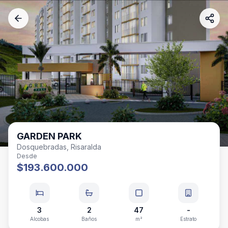
GARDEN PARK
Dosquebradas, Risaralda
Desde
$193.600.000
3
2
47
-
Alcobas
Baños
m²
Estrato