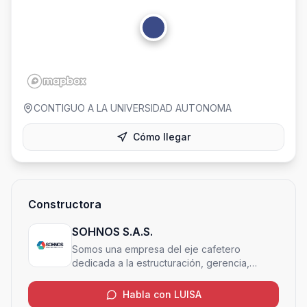
CONTIGUO A LA UNIVERSIDAD AUTONOMA
Cómo llegar
Constructora
SOHNOS S.A.S.
Somos una empresa del eje cafetero
dedicada a la estructuración, gerencia,
interventoría, construcción y
comercialización de proyectos inmobiliarios,
Habla con LUISA
de igual forma gestionamos activos