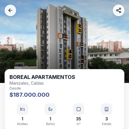
BOREAL APARTAMENTOS
Manizales, Caldas
Desde
$187.000.000
1
1
35
3
Alcobas
Baños
m²
Estrato