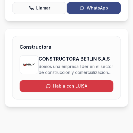
Llamar
WhatsApp
Constructora
CONSTRUCTORA BERLIN S.A.S
Somos una empresa líder en el sector
de construcción y comercialización
de proyectos inmobiliarios en la
ciudad de Manizales. Desde 1992
Habla con LUISA
hemos desarrollado más de 20
proyectos entre los cuales están
algunos de los más reconocidos y
valorados en la ciudad. Estamos
comprometidos con la construcción
de espacios armoniosos para mejorar
la calidad de vida de nuestros
clientes, además de aportar al