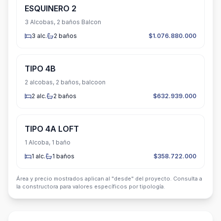
ESQUINERO 2
3 Alcobas, 2 baños Balcon
3
alc.
2
baños
$1.076.880.000
TIPO 4B
2 alcobas, 2 baños, balcoon
2
alc.
2
baños
$632.939.000
TIPO 4A LOFT
1 Alcoba, 1 baño
1
alc.
1
baños
$358.722.000
Área y precio mostrados aplican al "desde" del proyecto. Consulta a
la constructora para valores específicos por tipología.