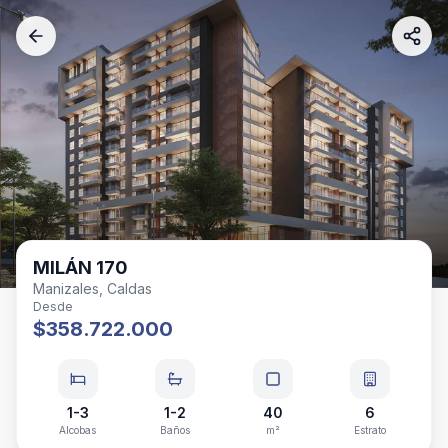
MILÁN 170
Manizales, Caldas
Desde
$358.722.000
1-3
1-2
40
6
Alcobas
Baños
m²
Estrato