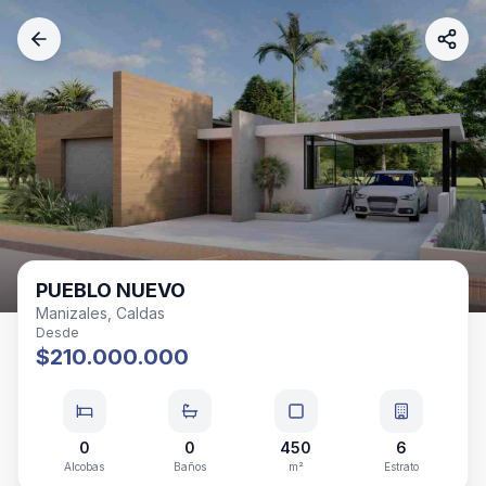
PUEBLO NUEVO
Manizales, Caldas
Desde
$210.000.000
0
0
450
6
Alcobas
Baños
m²
Estrato