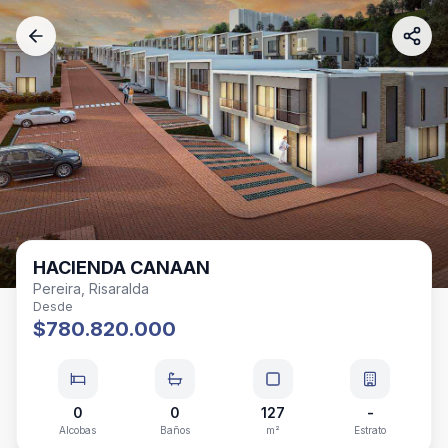
HACIENDA CANAAN
Pereira, Risaralda
Desde
$780.820.000
0
0
127
-
Alcobas
Baños
m²
Estrato