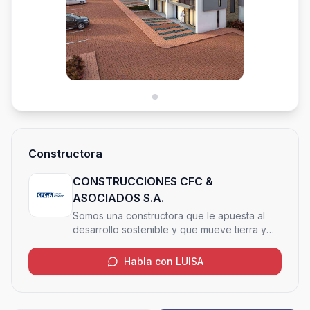
Constructora
CONSTRUCCIONES CFC &
ASOCIADOS S.A.
Somos una constructora que le apuesta al
desarrollo sostenible y que mueve tierra y
cielo para crear o transformar espacios, de
forma amigable con el medio ambiente
Habla con LUISA