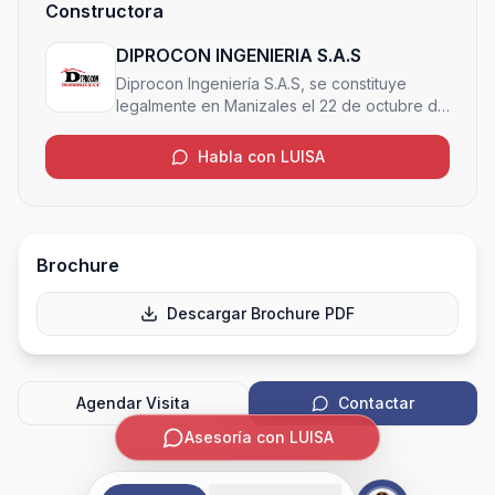
Constructora
DIPROCON INGENIERIA S.A.S
Diprocon Ingeniería S.A.S, se constituye
legalmente en Manizales el 22 de octubre de
1.993, fundada inicialmente por un grupo de
amigos profesionales y con experiencia en
Habla con LUISA
el sector constructor que vieron la
oportunidad de unir sus conocimientos para
contribuir en el crecimiento y desarrollo de la
ciudad de Manizales, dedicándose a la
construcción y venta de proyectos de
Brochure
vivienda, desarrollo y gerencia de obras
civiles públicas y privadas.
Descargar Brochure PDF
Agendar Visita
Contactar
Asesoría con LUISA