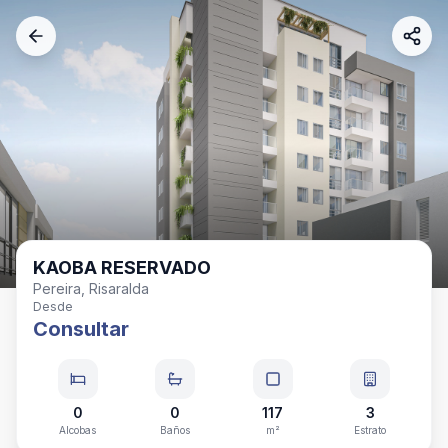
KAOBA RESERVADO
Pereira, Risaralda
Desde
Consultar
0
0
117
3
Alcobas
Baños
m²
Estrato