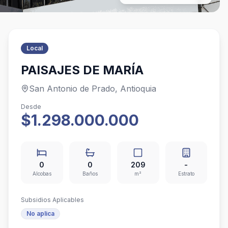
Local
PAISAJES DE MARÍA
San Antonio de Prado, Antioquia
Desde
$1.298.000.000
0
0
209
-
Alcobas
Baños
m²
Estrato
Subsidios Aplicables
No aplica