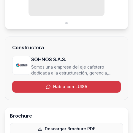
Constructora
SOHNOS S.A.S.
Somos una empresa del eje cafetero
dedicada a la estructuración, gerencia,
interventoría, construcción y
comercialización de proyectos inmobiliarios,
Habla con LUISA
de igual forma gestionamos activos
inmobiliarios para renta y operación
comercial. Nuestra trayectoria por más de 20
años en la industria, sumado a nuestro
portafolio diversificado, nuestro compromiso,
Brochure
innovación y experiencia, hacen realidad los
sueños de nuestros clientes.
Descargar Brochure PDF