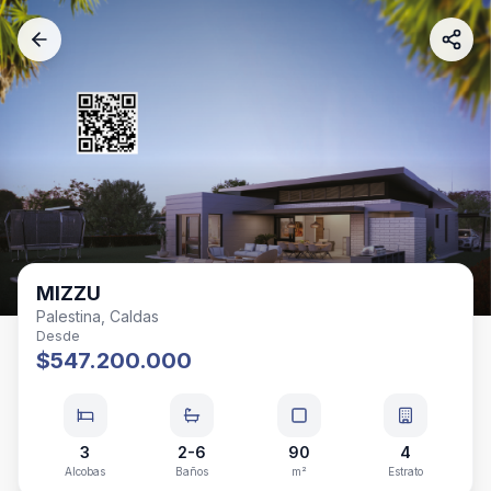
MIZZU
Palestina, Caldas
Desde
$547.200.000
3
2-6
90
4
Alcobas
Baños
m²
Estrato