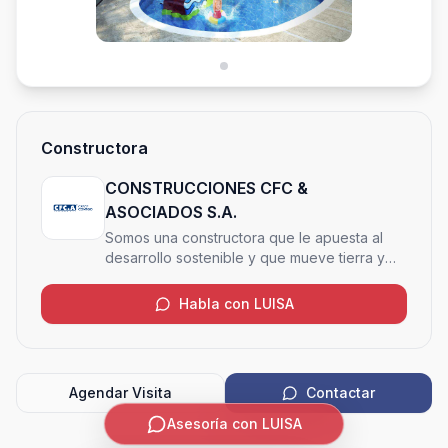
Constructora
CONSTRUCCIONES CFC &
ASOCIADOS S.A.
Somos una constructora que le apuesta al
desarrollo sostenible y que mueve tierra y
cielo para crear o transformar espacios, de
forma amigable con el medio ambiente
Habla con LUISA
Agendar Visita
Contactar
Asesoría con LUISA