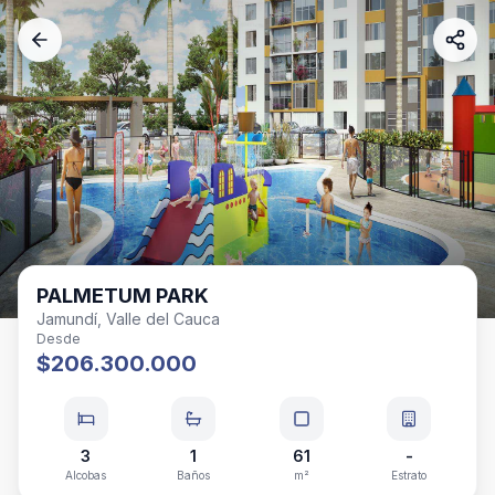
PALMETUM PARK
Jamundí, Valle del Cauca
Desde
$206.300.000
3
1
61
-
Alcobas
Baños
m²
Estrato