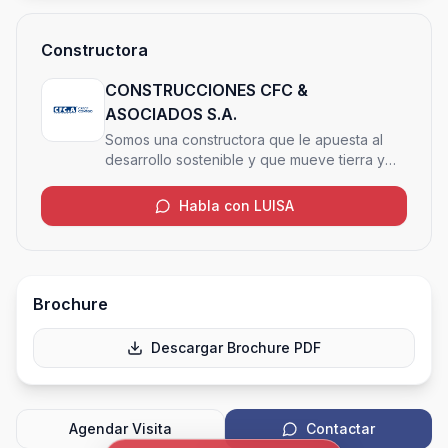
Constructora
CONSTRUCCIONES CFC &
ASOCIADOS S.A.
Somos una constructora que le apuesta al
desarrollo sostenible y que mueve tierra y
cielo para crear o transformar espacios, de
forma amigable con el medio ambiente
Habla con LUISA
Brochure
Descargar Brochure PDF
Agendar Visita
Contactar