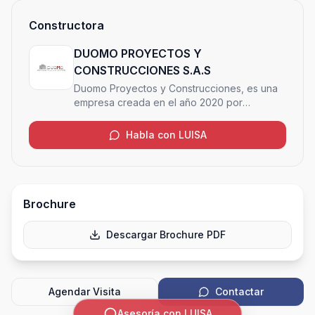
Constructora
DUOMO PROYECTOS Y
CONSTRUCCIONES S.A.S
Duomo Proyectos y Construcciones, es una
empresa creada en el año 2020 por
profesionales con más de 35 años de
experiencia en Ingeniería; manteniendo un
Habla con LUISA
propósito, transformar sueños en realidades
tangibles, diseñar y construir proyectos de
alta calidad que respondan a la visión única
de cada cliente.
Brochure
Descargar Brochure PDF
Agendar Visita
Contactar
Asesoría con LUISA