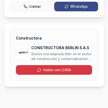
Llamar
WhatsApp
Constructora
CONSTRUCTORA BERLIN S.A.S
Somos una empresa líder en el sector
de construcción y comercialización
de proyectos inmobiliarios en la
ciudad de Manizales. Desde 1992
Habla con LUISA
hemos desarrollado más de 20
proyectos entre los cuales están
algunos de los más reconocidos y
valorados en la ciudad. Estamos
comprometidos con la construcción
de espacios armoniosos para mejorar
la calidad de vida de nuestros
clientes, además de aportar al