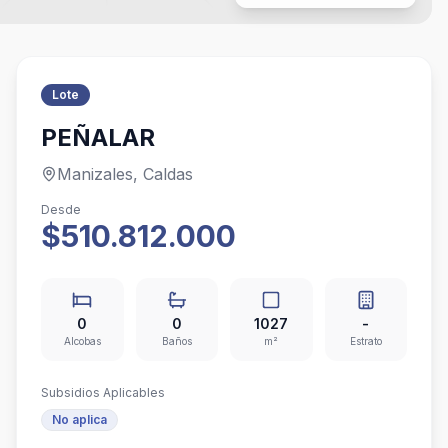
Lote
PEÑALAR
Manizales, Caldas
Desde
$510.812.000
0
0
1027
-
Alcobas
Baños
m²
Estrato
Subsidios Aplicables
No aplica