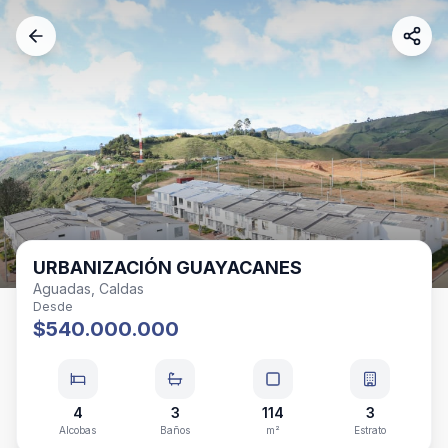
URBANIZACIÓN GUAYACANES
Aguadas, Caldas
Desde
$540.000.000
4
3
114
3
Alcobas
Baños
m²
Estrato