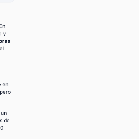
 En
o y
oras
el
e en
 pero
 un
as de
00