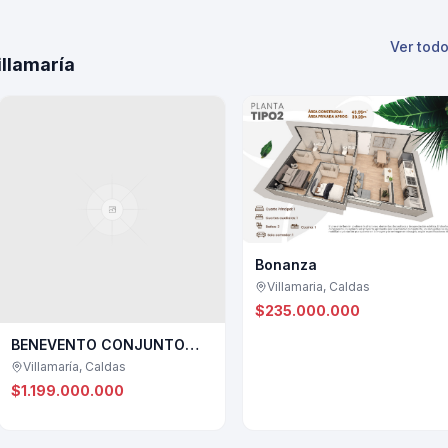
Ver tod
llamaría
Bonanza
Villamaria, Caldas
$235.000.000
BENEVENTO CONJUNTO
CERRADO
Villamaría, Caldas
$1.199.000.000