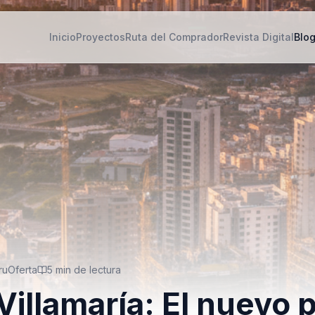
Inicio
Proyectos
Ruta del Comprador
Revista Digital
Blo
ruOferta
5
min de lectura
Villamaría: El nuevo 