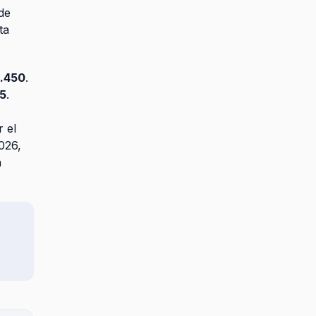
de
ta
1.450
.
75
.
r el
026,
n