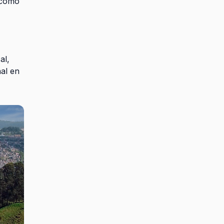
a como
al,
nal en