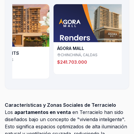
ÁGORA MALL
TS
CHINCHINÁ, CALDAS
AL
CA
$241.703.000
C
$5
Características y Zonas Sociales de Terracielo
Los
apartamentos en venta
en Terracielo han sido
diseñados bajo un concepto de "vivienda inteligente".
Esto significa espacios optimizados de alta iluminación
natural y ventilación cruzada, reduciendo la