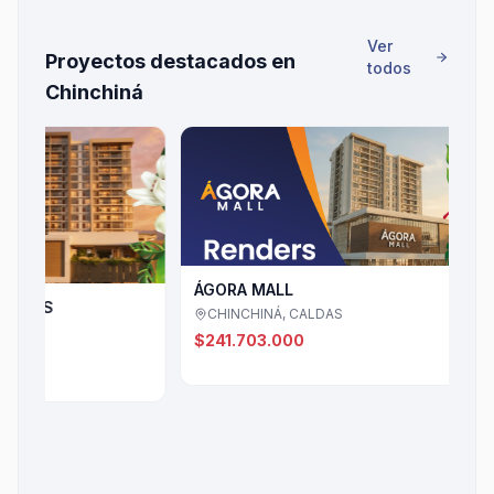
Ver
Proyectos destacados en
todos
Chinchiná
ÁGORA MALL
CHINCHINÁ, CALDAS
ALTO
CAMP
$241.703.000
Chin
$528