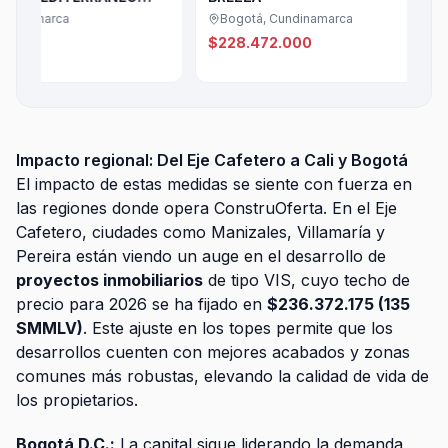
ca
Bogotá, Cundinamarca
$228.472.000
Impacto regional: Del Eje Cafetero a Cali y Bogotá
El impacto de estas medidas se siente con fuerza en
las regiones donde opera ConstruOferta. En el Eje
Cafetero, ciudades como Manizales, Villamaría y
Pereira están viendo un auge en el desarrollo de
proyectos inmobiliarios
de tipo VIS, cuyo techo de
precio para 2026 se ha fijado en
$236.372.175 (135
SMMLV)
. Este ajuste en los topes permite que los
desarrollos cuenten con mejores acabados y zonas
comunes más robustas, elevando la calidad de vida de
los propietarios.
Bogotá D.C.:
La capital sigue liderando la demanda,