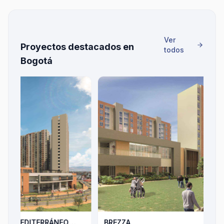
Ver
Proyectos destacados en
todos
Bogotá
C
$
ITERRÁNEO
BREZZA