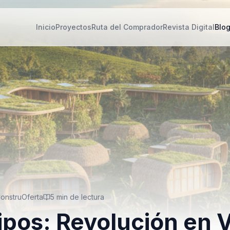
Inicio
Proyectos
Ruta del Comprador
Revista Digital
Blo
onstruOferta
5
min de lectura
pos: Revolución en 