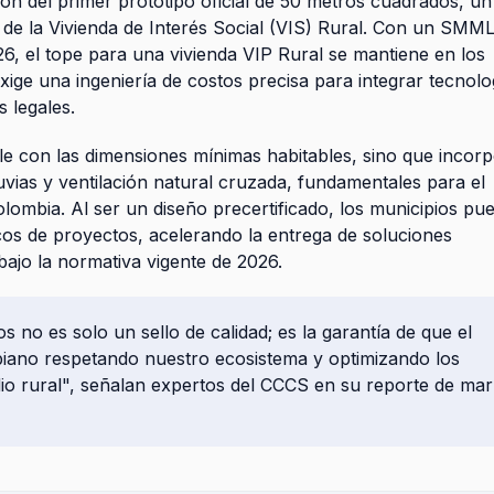
ión del primer prototipo oficial de 50 metros cuadrados, un
r de la Vivienda de Interés Social (VIS) Rural. Con un SMM
6, el tope para una vivienda VIP Rural se mantiene en los
ige una ingeniería de costos precisa para integrar tecnolo
 legales.
e con las dimensiones mínimas habitables, sino que incor
uvias y ventilación natural cruzada, fundamentales para el
olombia. Al ser un diseño precertificado, los municipios pu
os de proyectos, acelerando la entrega de soluciones
bajo la normativa vigente de 2026.
s no es solo un sello de calidad; es la garantía de que el
iano respetando nuestro ecosistema y optimizando los
io rural", señalan expertos del CCCS en su reporte de ma