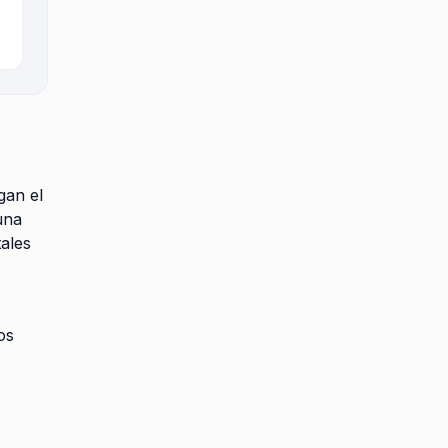
gan el
una
tales
os