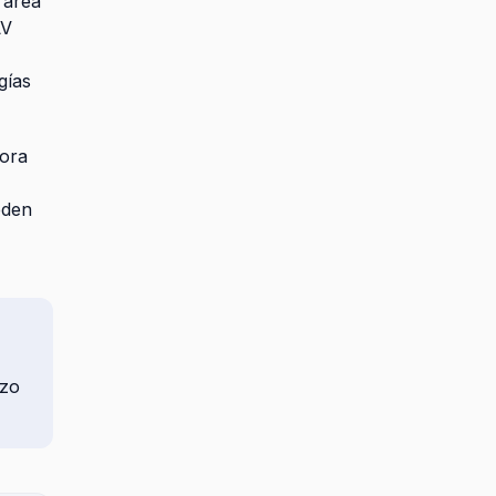
 área
LV
gías
pora
eden
rzo