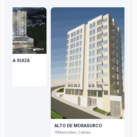
UIZA
ALTOS 
Maniza
$192.1
ALTO DE MORASURCO
Manizales, Caldas