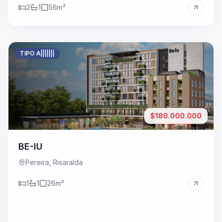
rdes
2
1
56
m²
TIPO A|||||||
$180.000.000
BE-IU
Pereira, Risaralda
1
1
26
m²