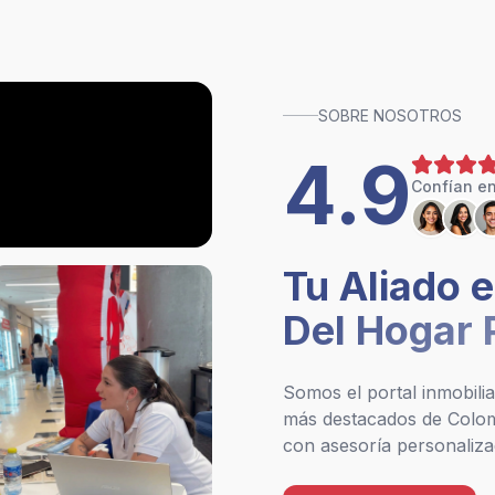
SOBRE NOSOTROS
4.9
Confían en
Tu Aliado 
Del Hogar 
Somos el portal inmobili
más destacados de Colom
con asesoría personaliza