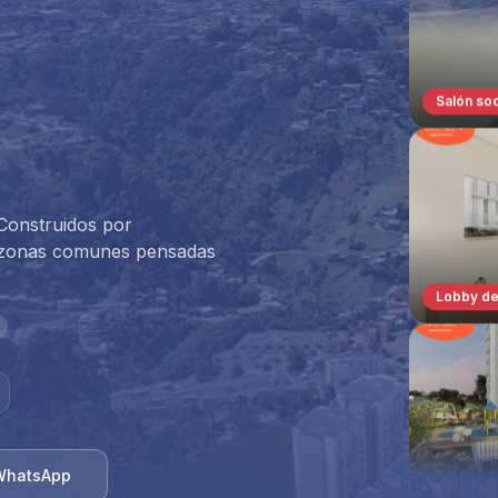
Lobby de
Construidos por
y zonas comunes pensadas
Mascotar
 WhatsApp