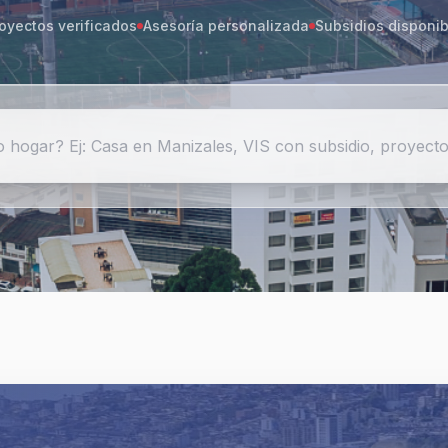
oyectos verificados
Asesoría personalizada
Subsidios disponib
hogar? Ej: Casa en Manizales, VIS con subsidio, proyecto
Gimnasio 
Salón soc