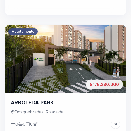
Apartamento
$175.230.000
ARBOLEDA PARK
Dosquebradas, Risaralda
0
0
0
m²