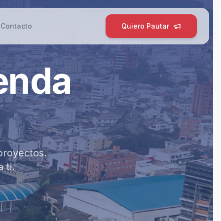
g
Contacto
Quiero Pautar
ienda
proyectos.
 ti.