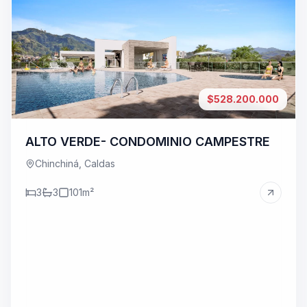
$528.200.000
ALTO VERDE- CONDOMINIO CAMPESTRE
Chinchiná, Caldas
3
3
101
m²