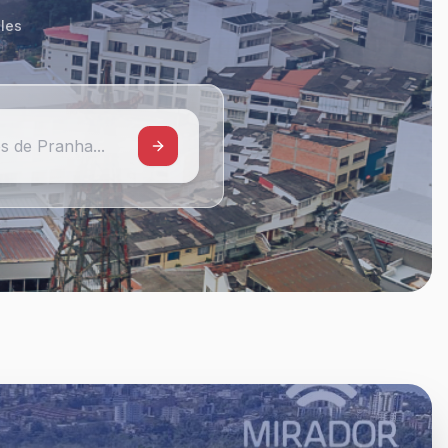
les
s de Pranha...
al aire libre
ial