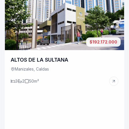
Lobby de
$192.172.000
ALTOS DE LA SULTANA
Manizales, Caldas
3
2
50
m²
Mascotar