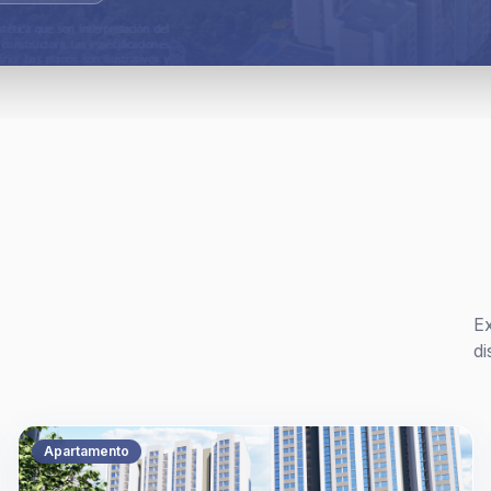
Zonas ve
Gimnasio 
E
di
Salón soc
Apartamento