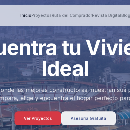
Inicio
Proyectos
Ruta del Comprador
Revista Digital
Blo
entra tu Viv
Ideal
 donde las mejores constructoras muestran sus 
para, elige y encuentra el hogar perfecto para
Ver Proyectos
Asesoría Gratuita